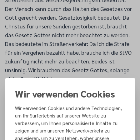
Der Mensch kann durch das Halten des Gesetzes vor
Gott gerecht werden. Gesetzlosigkeit bedeutet: Da
Christus für unsere Sünden gestorben ist, braucht
das Gesetz Gottes nicht mehr beachtet zu werden.
Das bedeutete im Straßenverkehr: Da ich die Strafe
für ein Vergehen bezahlt habe, brauche ich die StVO
zukünftig nicht mehr zu beachten. Beides ist
unsinnig. Wir brauchen das Gesetz Gottes, solange
wir in dieser Welt leben.
Der ganze Psalm 119 ist ein Lobpreis auf das Wort
Wir verwenden Cookies
Gottes. Gemeint ist damit vor allem die Thora, das ­
Gesetz, das in zahlreichen Begriffen umschrieben
Wir verwenden Cookies und andere Technologien,
wird: Gebot, Weg, Weisung, Satzung, Befehl,
um Ihr Surferlebnis auf unserer Website zu
Ordnung, Mahnung, Zeugnis. Lassen wir uns also vom
verbessern, um Ihnen personalisierte Inhalte zu
zeigen und um unseren Netzwerkverkehr zu
Psalmisten inspirieren: „Wie habe ich dein Gesetz so
analysieren, um zu verstehen, woher unsere
lieb! Täglich sinne ich ihm nach.“