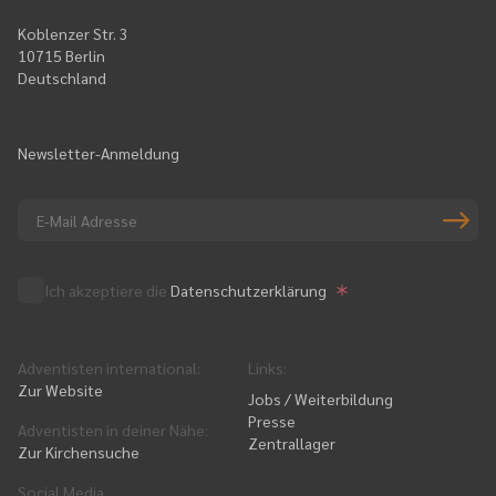
Koblenzer Str. 3
10715 Berlin
Deutschland
Newsletter-Anmeldung
Ich akzeptiere die
Datenschutzerklärung
Adventisten international
:
Links
:
Zur Website
Jobs / Weiterbildung
Presse
Adventisten in deiner Nähe
:
Zentrallager
Zur Kirchensuche
Social Media