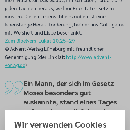
jeden Tag neu heraus, weil wir Prioritäten setzen
müssen. Diesen Lebensstil einzuüben ist eine
lebenslange Herausforderung, bei der uns Gott gerne
mit Weisheit und Liebe beschenkt.
Zum Bibelvers: Lukas 10,25–29
© Advent-Verlag Lüneburg mit freundlicher
Genehmigung (der Link ist:
http://www.advent-
verlag.de
)
Ein Mann, der sich im Gesetz
Moses besonders gut
auskannte, stand eines Tages
auf, um Jesus mit folgender
Frage auf die Probe zu stellen:
Wir verwenden Cookies
„Meister, was muss ich tun, um