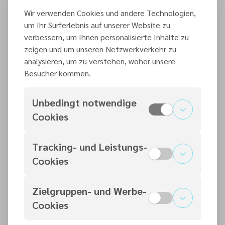
das ewige Leben zu
Wir verwenden Cookies und andere Technologien,
um Ihr Surferlebnis auf unserer Website zu
bekommen?“ Jesus erwiderte:
verbessern, um Ihnen personalisierte Inhalte zu
„Was steht darüber im Gesetz ­
zeigen und um unseren Netzwerkverkehr zu
Moses? Was liest du dort?“ Der
analysieren, um zu verstehen, woher unsere
Besucher kommen.
Mann antwortete: „,Du sollst
den Herrn, deinen Gott, von
Unbedingt notwendige
ganzem Herzen, von ganzer
Cookies
Seele, mit deiner ganzen Kraft
und all deinen Gedanken
Tracking- und Leistungs-
lieben.‘“ Und: „,Liebe deinen
Cookies
Nächsten wie dich selbst.‘“
„Richtig!“, bestätigte ­Jesus.
Zielgruppen- und Werbe-
Cookies
„Tu das, und du wirst leben!“
Der Mann wollte sich