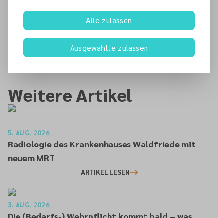
rechtfertigen; deshalb fragte
Alle zulassen
er Jesus: „Und wer ist mein
Nächster?“ Lukas 10,25–29
“
Ausgewählte zulassen
Weitere Artikel
5. AUG. 2026
Radiologie des Krankenhauses Waldfriede mit
neuem MRT
ARTIKEL LESEN
3. AUG. 2026
Die (Bedarfs-) Wehrpflicht kommt bald – was