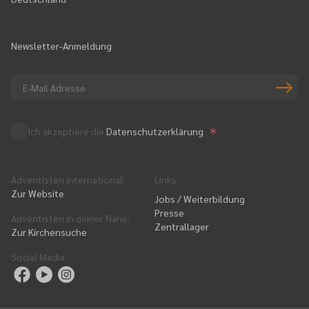
Newsletter-Anmeldung
Ich akzeptiere die
Datenschutzerklärung
Adventisten international
:
Links
:
Zur Website
Jobs / Weiterbildung
Presse
Adventisten in deiner Nähe
:
Zentrallager
Zur Kirchensuche
Social Media