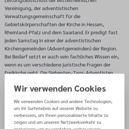
Vereinigung, der adventistischen
Verwaltungsgemeinschaft für die
Gebietskörperschaften der Kirche in Hessen,
Rheinland-Pfalz und dem Saarland. Er predigt fast
jeden Samstag in einer der adventistischen
Kirchengemeinden (Adventgemeinden) der Region.
Bei Bedarf setzt er auch sein fachliches Wissen ein,
wenn es um verschiedene juristische Fragen der
Freikirche geht. Die Siebenten-Tags-Adventisten
begehen ihren wöchentlichen Ruhetag am Samstag
Wir verwenden Cookies
(Sabbat) und feiern an diesem Tag Gottesdienst.
Als Vertreter der adventistischen Kirche gratulierte
Wir verwenden Cookies und andere Technologien,
Vlatko Gagic, Vorstandsmitglied der
um Ihr Surferlebnis auf unserer Website zu
Mittelrheinischen Vereinigung, Thomas Stumpf zur
verbessern, um Ihnen personalisierte Inhalte zu
Verleihung der Ehrennadel und bedankte sich
zeigen und um unseren Netzwerkverkehr zu
herzlich für sein unermüdliches Engagement in der
analysieren, um zu verstehen, woher unsere