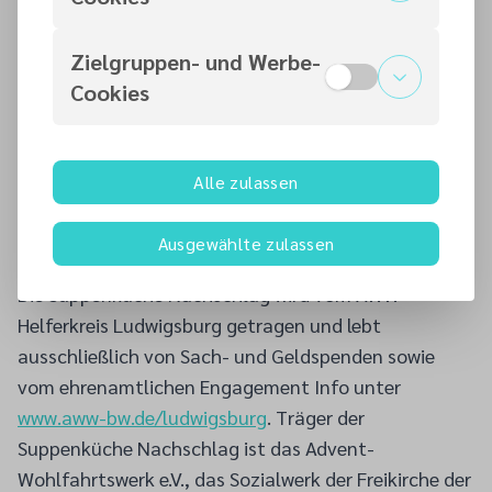
Sonntag im Monat von 12 bis 13.30 Uhr einen
sozialen Mittagstisch zum Preis von einem Euro in
Zielgruppen- und Werbe-
den Räumlichkeiten der Adventgemeinde
Cookies
Ludwigsburg, Carl-Goerdeler-Str. 16. Ehrenamtliche
Helfer bereiten ein schmackhaftes Menü zu. In
geselliger Runde wird die Mahlzeit an
Alle zulassen
Gemeinschaftstischen verspeist. Besonders
willkommen sind Bedürftige, Flüchtlinge und
Ausgewählte zulassen
Menschen in sozialen Notlagen.
Die Suppenküche Nachschlag wird vom AWW-
Helferkreis Ludwigsburg getragen und lebt
ausschließlich von Sach- und Geldspenden sowie
vom ehrenamtlichen Engagement Info unter
www.aww-bw.de/ludwigsburg
. Träger der
Suppenküche Nachschlag ist das Advent-
Wohlfahrtswerk e.V., das Sozialwerk der Freikirche der