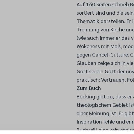
Auf 160 Seiten schrieb B
sortiert sind und die se
Thematik darstellen. Er i
Trennung von Kirche und
(wie auch immer er das ve
Wokeness mit Maß, mögli
gegen Cancel-Culture. C
Glauben zeige sich in v
Gott sei ein Gott der un
praktisch: Vertrauen, F
Zum Buch
Böcking gibt zu, dass er
theologischem Gebiet is
einer Meinung ist. Er gib
Inspiration fehle und er 
Buch will also kein ethi