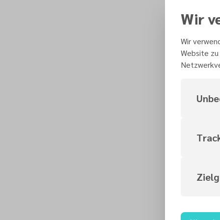
Wir v
Wir verwend
Website zu 
Netzwerkve
Unbe
Trac
Ziel