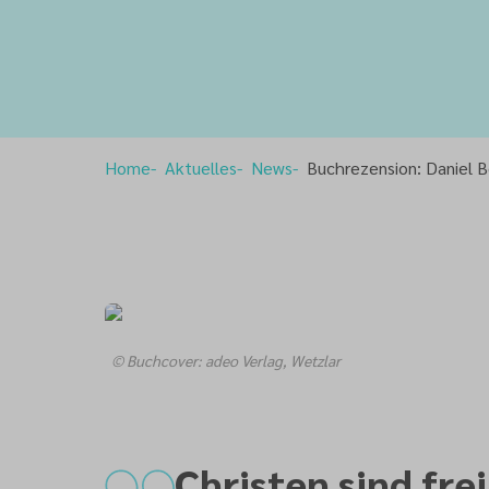
Home
Aktuelles
News
Buchrezension: Daniel B
© Buchcover: adeo Verlag, Wetzlar
Christen sind frei