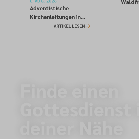
6. AUG. 2026
Waldfr
Adventistische
Kirchenleitungen in
Deutschland bekräftigen ihre
ARTIKEL LESEN
„Stellungnahme zur
gesellschaftlichen Situation“
Finde einen
Gottesdienst 
deiner Nähe