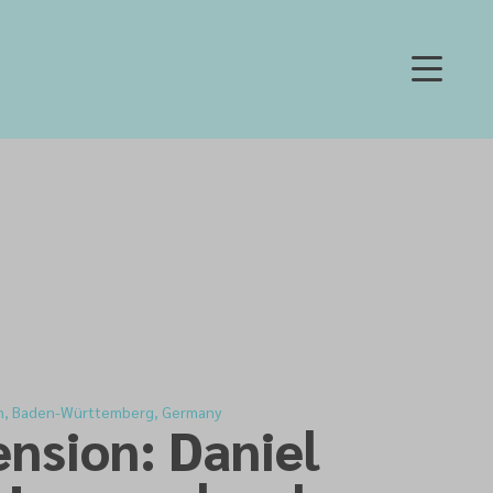
D
gen, Baden-Württemberg, Germany
nsion: Daniel