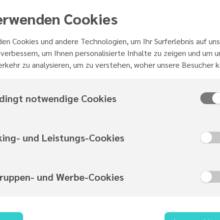
Antworten auf die dränge
erwenden Cookies
Bekenntnis: „Christsein i
Liebe. Christen sind fre
en Cookies und andere Technologien, um Ihr Surferlebnis auf uns
herzlich zu streiten und
verbessern, um Ihnen personalisierte Inhalte zu zeigen und um 
Gelassenheit tun und d
rkehr zu analysieren, um zu verstehen, woher unsere Besucher
christliche Glaube auch
Authentisch und persönli
dingt notwendige Cookies
Meinung von der Seele u
dünnes Eis. Bei Reizthem
Tatsächlich kann die Krit
king- und Leistungs-Cookies
die Themenauswahl ist e
zum Nachdenken an, da 
„Faktenwissen trägt nur 
gruppen- und Werbe-Cookies
lässt sich diese kleine 
Mut machen soll, Liebe 
ein Boulevardjournalist 