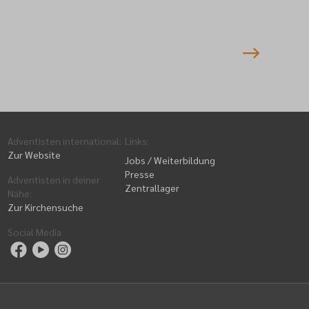
nmeldung
Adventisten international
:
Links
:
Zur Website
Jobs / Weiterbildung
Presse
Adventisten in deiner
Zentrallager
Nähe
:
Zur Kirchensuche
Social Media