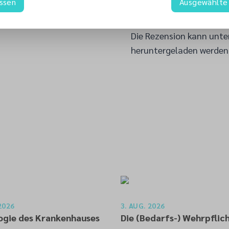
assen
Ausgewählte 
einer gottfernen Welt Ze
Claudia Mohr
Die Rezension kann unte
heruntergeladen werden
2026
3. AUG. 2026
ogie des Krankenhauses
Die (Bedarfs-) Wehrpflic