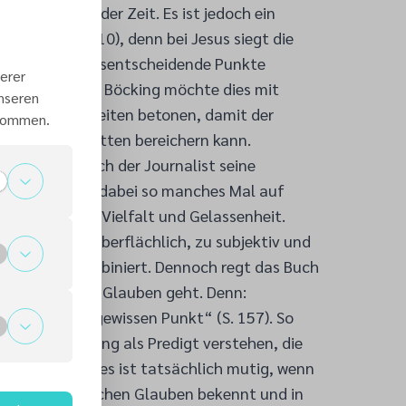
nden Fragen der Zeit. Es ist jedoch ein
st schön!“ (S. 10), denn bei Jesus siegt die
i, über nicht heilsentscheidende Punkte
erer
 zu diskutieren. Böcking möchte dies mit
unseren
ie Gemeinsamkeiten betonen, damit der
 kommen.
 moderne Debatten bereichern kann.
ch schreibt sich der Journalist seine
nd begibt sich dabei so manches Mal auf
en wirbt er für Vielfalt und Gelassenheit.
ik lauten: zu oberflächlich, zu subjektiv und
igenwillig kombiniert. Dennoch regt das Buch
es im Kern um Glauben geht. Denn:
bis zu einem gewissen Punkt“ (S. 157). So
Zusammenstellung als Predigt verstehen, die
zu wagen. Und es ist tatsächlich mutig, wenn
seinen persönlichen Glauben bekennt und in