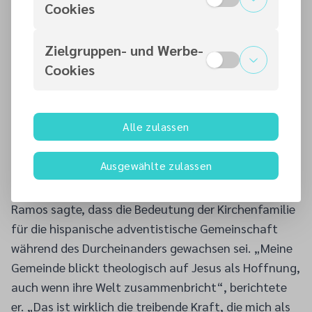
Cookies
heiße Zone für ICE-Razzien“, sagte Ramos.
Andere adventistische Kirchengemeinden in der
Zielgruppen- und Werbe-
Region hätten nach Wegen gesucht, um den
Cookies
betroffenen Mitgliedern der Latino-Gemeinschaft zu
helfen. So veranstaltete die White Memorial Church
am 17. Juni eine Mahnwache und eine
Alle zulassen
Informationsveranstaltung mit
Einwanderungsbefürwortern und Gemeindeleitern.
Ausgewählte zulassen
Bedeutung der Kirche für hispanische
adventistische Gemeinschaft gewachsen
Ramos sagte, dass die Bedeutung der Kirchenfamilie
für die hispanische adventistische Gemeinschaft
während des Durcheinanders gewachsen sei. „Meine
Gemeinde blickt theologisch auf Jesus als Hoffnung,
auch wenn ihre Welt zusammenbricht“, berichtete
er. „Das ist wirklich die treibende Kraft, die mich als