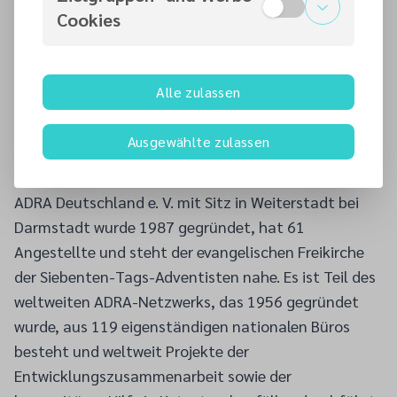
hinaus zu helfen, stelle ADRA zudem Baumaterialien
Cookies
und Solarleuchten für den Wiederaufbau bereit und
biete psychosoziale Unterstützung für
traumatisierte Familien an. In Vietnam
Alle zulassen
konzentrierten sich die Maßnahmen darauf, die
Folgen der schweren Überflutungen in der Region Hue
Ausgewählte zulassen
zu bewältigen.
Über ADRA Deutschland e.V.
ADRA Deutschland e. V. mit Sitz in Weiterstadt bei
Darmstadt wurde 1987 gegründet, hat 61
Angestellte und steht der evangelischen Freikirche
der Siebenten-Tags-Adventisten nahe. Es ist Teil des
weltweiten ADRA-Netzwerks, das 1956 gegründet
wurde, aus 119 eigenständigen nationalen Büros
besteht und weltweit Projekte der
Entwicklungszusammenarbeit sowie der