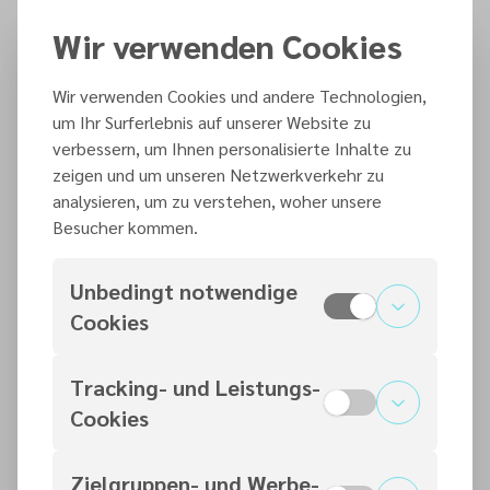
medizinischen Stabilisierung. Zudem erhielten
traumatisierte Personen gezielte psychosoziale
Wir verwenden Cookies
Betreuung.
•
Südostasien (Taifun):
Im November 2025 wurden die
Wir verwenden Cookies und andere Technologien,
um Ihr Surferlebnis auf unserer Website zu
Philippinen innerhalb einer Woche von zwei schweren
verbessern, um Ihnen personalisierte Inhalte zu
Taifunen, „Kalmaegi“ und „Fung-Wong“, mit
zeigen und um unseren Netzwerkverkehr zu
Windgeschwindigkeiten von beinahe 200 km/h
analysieren, um zu verstehen, woher unsere
heimgesucht. Die Stürme lösten massive
Besucher kommen.
Überschwemmungen und Erdrutsche aus, von denen
insgesamt mehr als 1,6 Millionen Menschen auf den
Unbedingt notwendige
Philippinen, aber auch in Vietnam betroffen sind. Auf
Cookies
den Philippinen suchen über 175.000 Familien Schutz
in Evakuierungszentren. ADRA sichere dort die
Tracking- und Leistungs-
Grundversorgung durch die Verteilung von
Cookies
Nahrungsmitteln, Trinkwasser und Hygieneartikeln.
Um den betroffenen Menschen über die erste Not
Zielgruppen- und Werbe-