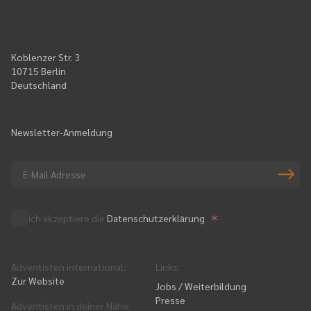
Koblenzer Str. 3
10715 Berlin
Deutschland
Newsletter-Anmeldung
Ich akzeptiere die
Datenschutzerklärung
Adventisten international
:
Links
:
Zur Website
Jobs / Weiterbildung
Presse
Adventisten in deiner Nähe
: