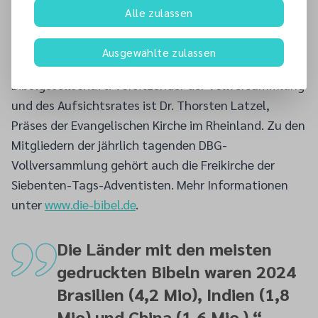
Bibelgesellschaften (United Bible Societies) weltweit
Alle zulassen
die Übersetzung und Verbreitung der Heiligen Schrift.
Generalsekretär Dr. Christoph Rösel ist
Ausgewählte zulassen
Vorstandsvorsitzender der Deutschen
Bibelgesellschaft. Vorsitzender der Vollversammlung
und des Aufsichtsrates ist Dr. Thorsten Latzel,
Präses der Evangelischen Kirche im Rheinland. Zu den
Mitgliedern der jährlich tagenden DBG-
Vollversammlung gehört auch die Freikirche der
Siebenten-Tags-Adventisten. Mehr Informationen
unter
www.die-bibel.de
.
Die Länder mit den meisten
gedruckten Bibeln waren 2024
Brasilien (4,2 Mio), Indien (1,8
Mio) und China (1,6 Mio.).
“