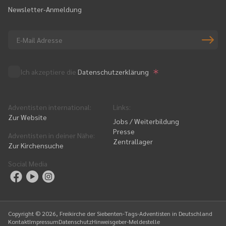
Newsletter-Anmeldung
Ich akzeptiere die
Datenschutzerklärung
Adventisten international
:
Links
:
Zur Website
Jobs / Weiterbildung
Presse
Adventisten in deiner Nähe
:
Zentrallager
Zur Kirchensuche
Social Media
Copyright ©
2026
, Freikirche der Siebenten-Tags-Adventisten in Deutschland
Kontakt
Impressum
Datenschutz
Hinweisgeber-Meldestelle