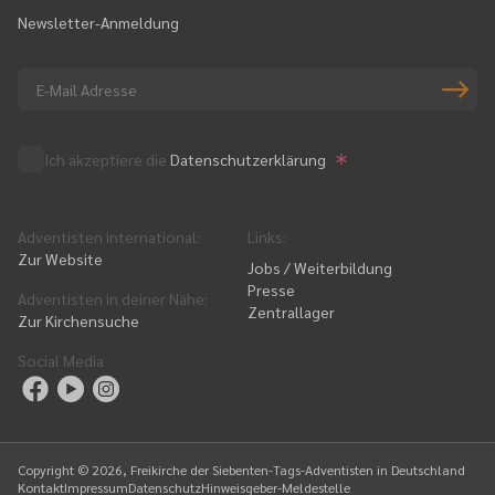
Newsletter-Anmeldung
Ich akzeptiere die
Datenschutzerklärung
Adventisten international
:
Links
:
Zur Website
Jobs / Weiterbildung
Presse
Adventisten in deiner Nähe
:
Zentrallager
Zur Kirchensuche
Social Media
Copyright ©
2026
, Freikirche der Siebenten-Tags-Adventisten in Deutschland
Kontakt
Impressum
Datenschutz
Hinweisgeber-Meldestelle