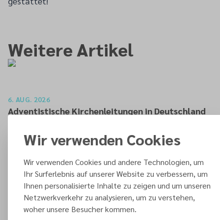
gestattet!
Weitere Artikel
6. AUG. 2026
Adventistische Kirchenleitungen in Deutschland
bekräftigen ihre „Stellungnahme zur
Wir verwenden Cookies
gesellschaftlichen Situation“
ARTIKEL LESEN
Wir verwenden Cookies und andere Technologien, um
Ihr Surferlebnis auf unserer Website zu verbessern, um
5. AUG. 2026
Ihnen personalisierte Inhalte zu zeigen und um unseren
Radiologie des Krankenhauses Waldfriede mit
Netzwerkverkehr zu analysieren, um zu verstehen,
neuem MRT
woher unsere Besucher kommen.