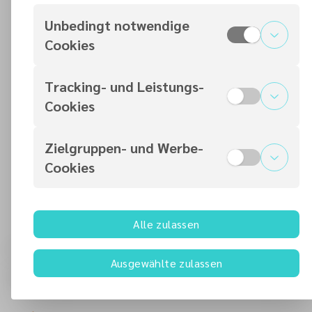
ARTIKEL LESEN
Unbedingt notwendige
Cookies
3. AUG. 2026
Die (Bedarfs-) Wehrpflicht kommt bald – was
Tracking- und Leistungs-
jetzt?
Cookies
ARTIKEL LESEN
Zielgruppen- und Werbe-
31. JULI 2026
Cookies
6. Hope Camp in Friedensau vom 4.–9. August
ARTIKEL LESEN
Alle zulassen
Finde einen Gottesdienst in
Ausgewählte zulassen
deiner Nähe
Finde einen Gottesdienst