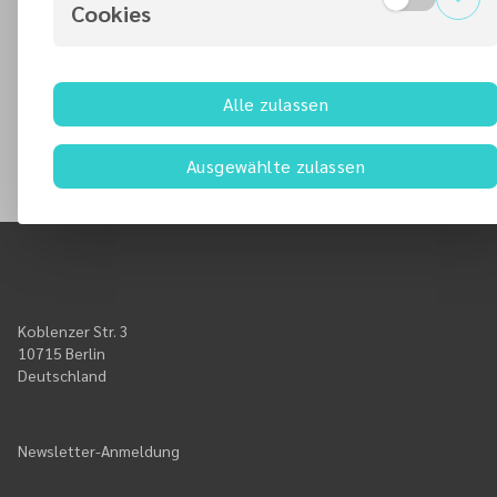
Wollen Sie das trotzdem sehen? Sie können Ihre
Cookies
Einstellungen hier ändern:
YouTube – Video playback via YouTube embeds
YouTube akzeptieren
Alle zulassen
Ausgewählte zulassen
Koblenzer Str. 3
10715 Berlin
Deutschland
Newsletter-Anmeldung