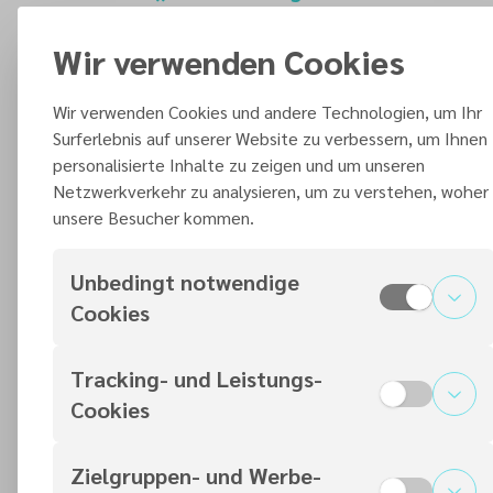
Der Jahresanfangsgottesdienst wird am
10.01.2026 um 10:30 Uhr auf HopeTV,
Wir verwenden Cookies
unserem YouTube-Kanal @adventistenDE
sowie hier ausgestrahlt und wird aufgrund
Wir verwenden Cookies und andere Technologien, um Ihr
Surferlebnis auf unserer Website zu verbessern, um Ihnen
des 150-jährigen Jubiläums unserer
personalisierte Inhalte zu zeigen und um unseren
deutschen Freikirche besonders gestaltet –
Netzwerkverkehr zu analysieren, um zu verstehen, woher
sei dabei!
unsere Besucher kommen.
YouTube-Kanal besuchen
Unbedingt notwendige
Cookies
Downloads und Infos
Tracking- und Leistungs-
Cookies
Der Inhalt wurde aufgrund Ihrer
Datenschutzeinstellungen blockiert
Zielgruppen- und Werbe-