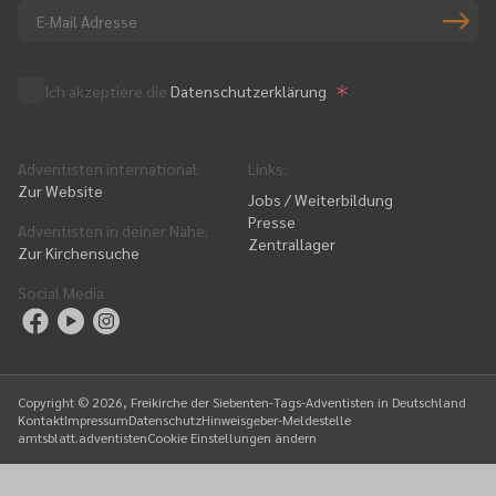
Ich akzeptiere die
Datenschutzerklärung
Adventisten international
:
Links
:
Zur Website
Jobs / Weiterbildung
Presse
Adventisten in deiner Nähe
:
Zentrallager
Zur Kirchensuche
Social Media
Copyright ©
2026
, Freikirche der Siebenten-Tags-Adventisten in Deutschland
Kontakt
Impressum
Datenschutz
Hinweisgeber-Meldestelle
amtsblatt.adventisten
Cookie Einstellungen ändern