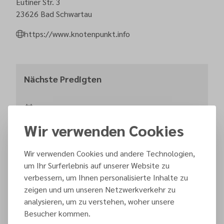
Eutiner Str. 3
23626
Bad Schwartau
https://www.knotenpunkt.info
Nächste Predigten
Samstag, 15. August 2026
10:00
Wir verwenden Cookies
Gerhard Ninow
Wir verwenden Cookies und andere Technologien,
um Ihr Surferlebnis auf unserer Website zu
verbessern, um Ihnen personalisierte Inhalte zu
Samstag, 22. August 2026
zeigen und um unseren Netzwerkverkehr zu
10:00
analysieren, um zu verstehen, woher unsere
Besucher kommen.
GesprächsGD