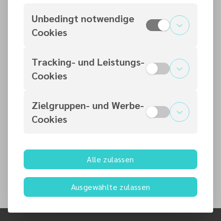
Unbedingt notwendige
Cookies
Kontaktperson
Tracking- und Leistungs-
Cookies
Gottesdienst
Andreas Wagner
Pastor
Zielgruppen- und Werbe-
Andreas.Wagner
@
adventisten.de
Cookies
+49 177 2136599
Andreas Röske
Ansprechpartner
info
@
knotenpunkt.info
Alle zulassen
+49 451 5822285
Ausgewählte zulassen