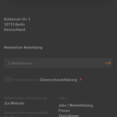
Koblenzer Str. 3
10715 Berlin
Deutschland
Newsletter-Anmeldung
Ich akzeptiere die
Datenschutzerklärung
Adventisten international
:
Links
:
Zur Website
Jobs / Weiterbildung
Presse
Adventisten in deiner Nähe
:
Zentrallager