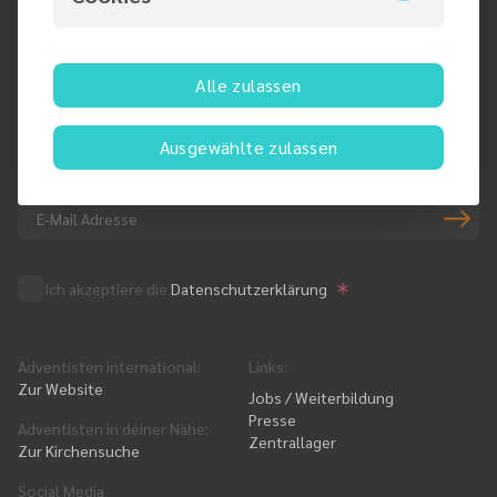
Koblenzer Str. 3
10715 Berlin
Deutschland
Alle zulassen
Ausgewählte zulassen
Newsletter-Anmeldung
Ich akzeptiere die
Datenschutzerklärung
Adventisten international
:
Links
:
Zur Website
Jobs / Weiterbildung
Presse
Adventisten in deiner Nähe
:
Zentrallager
Zur Kirchensuche
Social Media