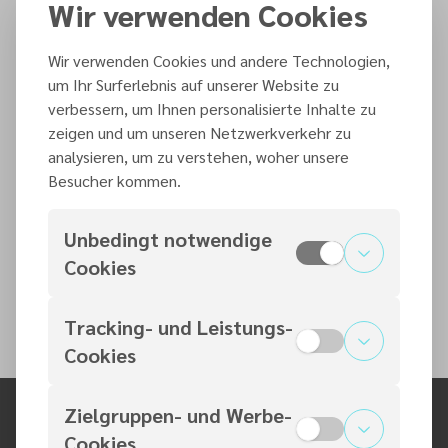
Eschenheimer Anlage 32
Wir verwenden Cookies
60318
Frankfurt / Main
Wir verwenden Cookies und andere Technologien,
um Ihr Surferlebnis auf unserer Website zu
verbessern, um Ihnen personalisierte Inhalte zu
Nächste Predigten
zeigen und um unseren Netzwerkverkehr zu
analysieren, um zu verstehen, woher unsere
Samstag, 8. August 2026
Besucher kommen.
Unbedingt notwendige
Cookies
Samstag, 15. August 2026
Tracking- und Leistungs-
Cookies
Zielgruppen- und Werbe-
Cookies