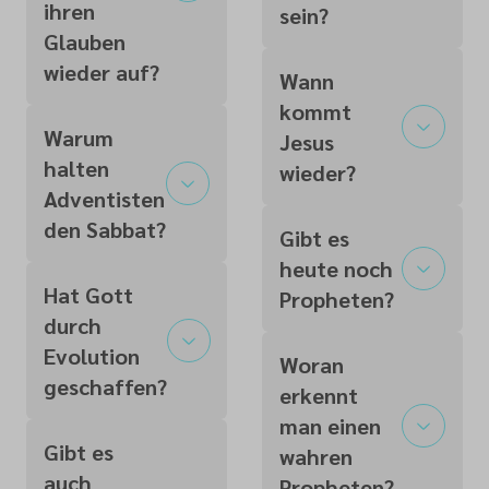
ihren
sein?
Glauben
wieder auf?
Wann
kommt
Warum
Jesus
halten
wieder?
Adventisten
den Sabbat?
Gibt es
heute noch
Hat Gott
Propheten?
durch
Evolution
Woran
geschaffen?
erkennt
man einen
Gibt es
wahren
auch
Propheten?