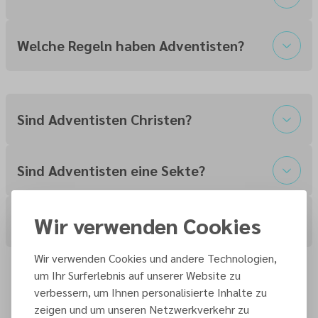
Welche Regeln haben Adventisten?
Sind Adventisten Christen?
Sind Adventisten eine Sekte?
Wir verwenden Cookies
War Ellen G. White eine Prophetin?
Wir verwenden Cookies und andere Technologien,
Unser Glaube
um Ihr Surferlebnis auf unserer Website zu
verbessern, um Ihnen personalisierte Inhalte zu
Können wir
Sind die 10
zeigen und um unseren Netzwerkverkehr zu