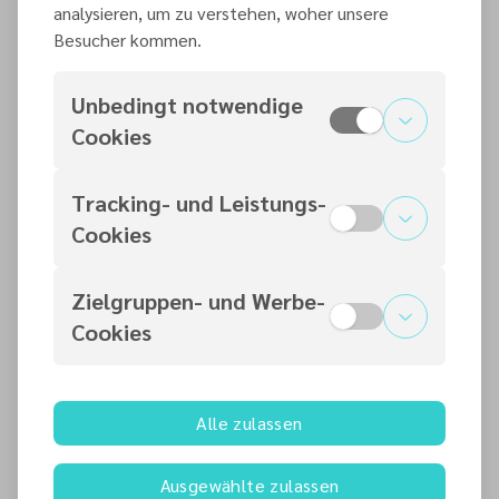
analysieren, um zu verstehen, woher unsere
die Existenz
Gebote
Besucher kommen.
Gottes
immer noch
beweisen?
gültig?
Unbedingt notwendige
Cookies
Warum
Gibt es ein
lässt Gott
Leben nach
Tracking- und Leistungs-
Leid und
dem Tod?
Cookies
Tod zu?
Haben die
Zielgruppen- und Werbe-
Kennt Gott
Menschen
Cookies
mich?
eine
unsterbliche
Seele?
Muss ich
Alle zulassen
Gott
gehorsam
Gibt es
Ausgewählte zulassen
sein, um
Engel?