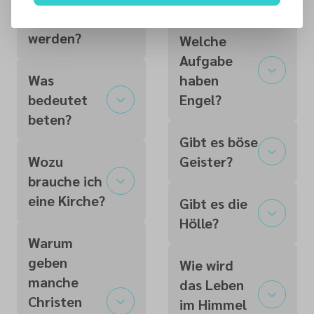
erlöst zu
werden?
Welche
Aufgabe
Was
haben
bedeutet
Engel?
beten?
Gibt es böse
Wozu
Geister?
brauche ich
eine Kirche?
Gibt es die
Hölle?
Warum
geben
Wie wird
manche
das Leben
Christen
im Himmel