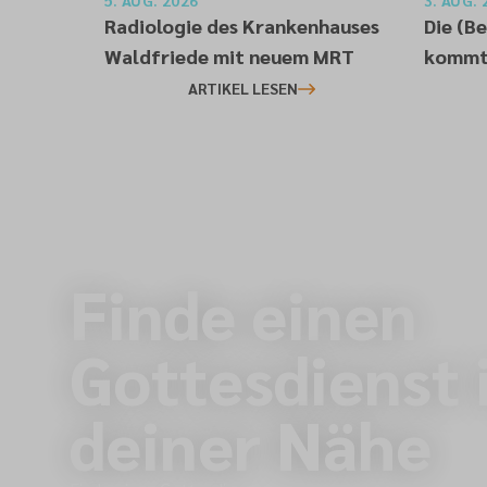
5. AUG. 2026
3. AUG. 
Radiologie des Krankenhauses
Die (B
Waldfriede mit neuem MRT
kommt 
ARTIKEL LESEN
Finde einen
Gottesdienst 
deiner Nähe