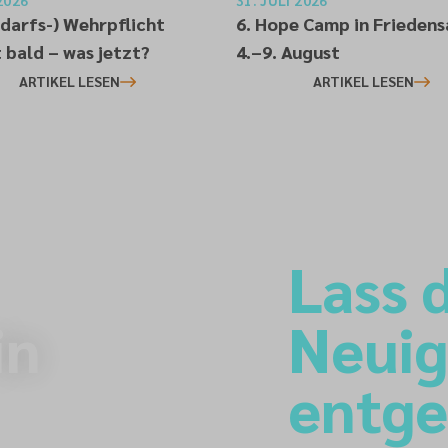
2026
31. JULI 2026
edarfs-) Wehrpflicht
6. Hope Camp in Frieden
bald – was jetzt?
4.–9. August
ARTIKEL LESEN
ARTIKEL LESEN
Lass d
in
Neuig
entg