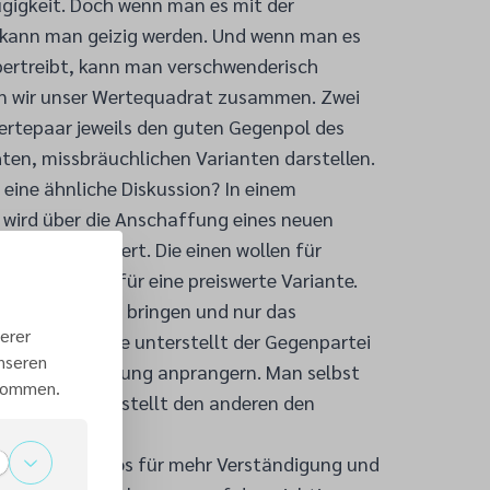
gigkeit. Doch wenn man es mit der
 kann man geizig werden. Und wenn man es
bertreibt, kann man verschwenderisch
n wir unser Wertequadrat zusammen. Zwei
Wertepaar jeweils den guten Gegenpol des
ten, missbräuchlichen Varianten darstellen.
eine ähnliche Diskussion? In einem
 wird über die Anschaffung eines neuen
esaal diskutiert. Die einen wollen für
aren und sind für eine preiswerte Variante.
ügig ein Opfer bringen und nur das
erer
g. Diese Gruppe unterstellt der Gegenpartei
unseren
ren Verschwendung anprangern. Man selbst
 kommen.
 Wert und unterstellt den anderen den
Weisheit Salomos für mehr Verständigung und