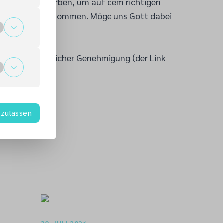
füreinander werben, um auf dem richtigen
n und voranzukommen. Möge uns Gott dabei
fen.
 7,15–18
g mit freundlicher Genehmigung (der Link
erlag.de
)
zulassen