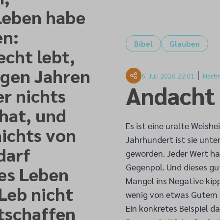
Leben habe
en:
Bibel
Glauben
echt lebt,
ngen Jahren
6. Juli 2026 22:01
Hartm
Andacht
r nichts
hat, und
Es ist eine uralte Weishe
nichts von
Jahrhundert ist sie unt
darf
geworden. Jeder Wert ha
Gegenpol. Und dieses gu
es Leben
Mangel ins Negative kipp
Leb nicht
wenig von etwas Gutem n
tschaffen
Ein konkretes Beispiel d