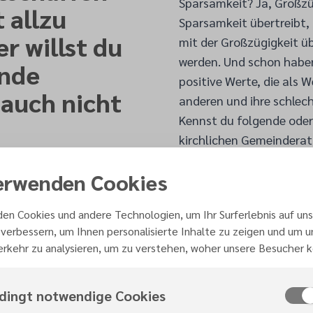
Sparsamkeit? Ja, Großzü
 allzu
Sparsamkeit übertreibt,
r willst du
mit der Großzügigkeit ü
werden. Und schon habe
unde
positive Werte, die als 
 auch nicht
anderen und ihre schlech
Kennst du folgende oder 
kirchlichen Gemeinderat
r willst du
Teppichs für den Gemeind
erwenden Cookies
ine Zeit
wichtigere Dinge Geld sp
Die anderen wollen großz
 ist am
en Cookies und andere Technologien, um Ihr Surferlebnis auf uns
Wertvollste ist gut genu
verbessern, um Ihnen personalisierte Inhalte zu zeigen und um 
das eine
Geiz, während die ande
rkehr zu analysieren, um zu verstehen, woher unsere Besucher
vertritt einen positiven
nd dennoch
negativen Wert.
tst. Denn
dingt notwendige Cookies
Lasst uns im Sinne der 