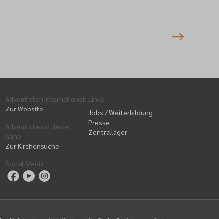
nmeldung
Adventisten international
:
Links
:
Zur Website
Jobs / Weiterbildung
Presse
Adventisten in deiner
Zentrallager
Nähe
:
Zur Kirchensuche
Social Media