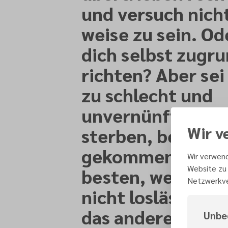
und versuch nicht
weise zu sein. Ode
dich selbst zugr
richten? Aber sei
zu schlecht und
unvernünftig: Ode
Wir v
sterben, bevor de
gekommen ist? Es
Wir verwend
Website zu 
besten, wenn du 
Netzwerkve
nicht loslässt u
das andere behäl
Unbe