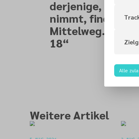
derjenige, der Go
nimmt, findet de
Trac
Mittelweg. Predi
18
“
Ziel
Alle zul
Weitere Artikel