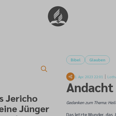
Bibel
Glauben
1. Apr. 2023 22:01
Loth
Andacht
us Jericho
Gedanken zum Thema: Heil
seine Jünger
Das letzte Wunder, das 