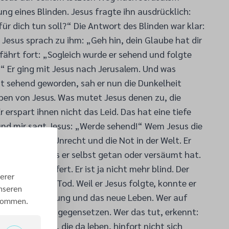
ung eines Blinden. Jesus fragte ihn ausdrücklich:
für dich tun soll?“ Die Antwort des Blinden war klar:
 Jesus sprach zu ihm: „Geh hin, dein Glaube hat dir
fährt fort: „Sogleich wurde er sehend und folgte
 Er ging mit Jesus nach Jerusalem. Und was
st sehend geworden, sah er nun die Dunkelheit
rben von Jesus. Was mutet Jesus denen zu, die
 erspart ihnen nicht das Leid. Das hat eine tiefe
und mir sagt Jesus: „Werde sehend!“ Wem Jesus die
zunächst das Unrecht und die Not in der Welt. Er
uch für das, was er selbst getan oder versäumt hat.
stlos ausgeliefert. Er ist ja nicht mehr blind. Der
erer
reuzigung und Tod. Weil er Jesus folgte, konnte er
unseren
h die Auferstehung und das neue Leben. Wer auf
 kommen.
id ein Aber entgegensetzen. Wer das tut, erkennt:
storben, damit, die da leben, hinfort nicht sich