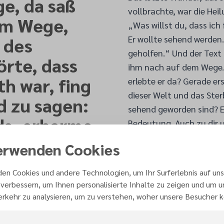
e, da saß
vollbrachte, war die Heil
 am Wege,
„Was willst du, dass ich 
Er wollte sehend werden.
 des
geholfen.“ Und der Text 
örte, dass
ihm nach auf dem Wege.“
h war, fing
erlebte er da? Gerade er
dieser Welt und das Ste
d zu sagen:
sehend geworden sind? Er
ds, erbarme
Bedeutung. Auch zu dir 
Augen öffnet, der sieht 
sus
erwenden Cookies
wird sensibler dafür – a
 sprach:
Doch ist er dem nicht tro
en Cookies und andere Technologien, um Ihr Surferlebnis auf uns
Geheilte sah nicht nur K
ch für dich
verbessern, um Ihnen personalisierte Inhalte zu zeigen und um 
weitersehen. Er sah auc
rkehr zu analysieren, um zu verstehen, woher unsere Besucher
 sprach zu
Jesus sieht, kann dem Le
„Er ist darum für alle ge