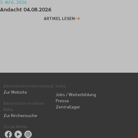
3. AUG. 2026
Andacht 04.08.2026
ARTIKEL LESEN
Adventisten international
:
Links
:
Zur Website
Jobs / Weiterbildung
Presse
Adventisten in deiner
Zentrallager
Nähe
:
Zur Kirchensuche
Social Media