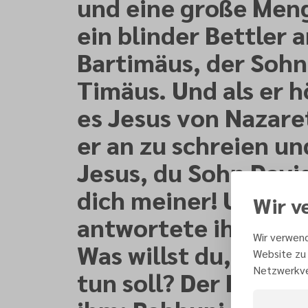
und eine große Meng
ein blinder Bettler
Bartimäus, der Sohn
Timäus. Und als er h
es Jesus von Nazaret
er an zu schreien un
Jesus, du Sohn Davi
dich meiner! Und Je
Wir v
antwortete ihm und
Wir verwend
Was willst du, dass i
Website zu 
Netzwerkve
tun soll? Der Blinde