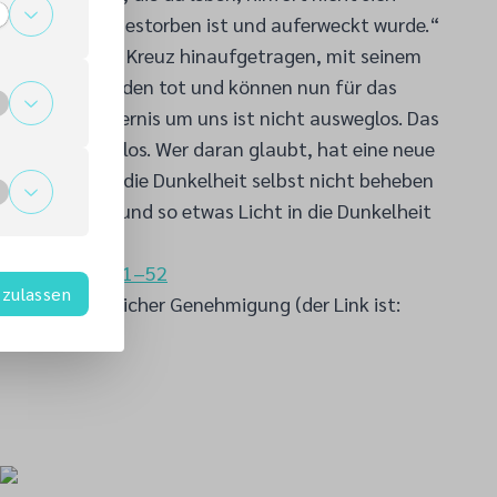
m, der für sie gestorben ist und auferweckt wurde.“
nden hat er ans Kreuz hinaufgetragen, mit seinem
 wir für die Sünden tot und können nun für das
 GNB) Die Finsternis um uns ist nicht ausweglos. Das
mehr hoffnungslos. Wer daran glaubt, hat eine neue
, auch wenn er die Dunkelheit selbst nicht beheben
as Gute leben und so etwas Licht in die Dunkelheit
0,46–47 und 51–52
zulassen
g mit freundlicher Genehmigung (der Link ist:
g.de)