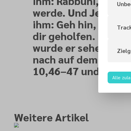
ihm: Rabbuni, dass 
Unbe
werde. Und Jesus sp
ihm: Geh hin, dein G
Trac
dir geholfen. Und so
wurde er sehend und
Ziel
nach auf dem Wege.
10,46–47 und 51–5
Alle zul
Weitere Artikel