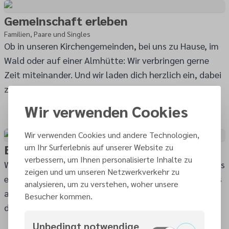
Gemeinschaft erleben
Familien, Paare und Singles
Ob in unseren Kirchengemeinden, bei uns zu Hause, im
Wald oder auf einer Almhütte: Wir verbringen gerne
Zeit miteinander. Und wir laden dich herzlich ein, dabei
zu sein!
Wir verwenden Cookies
Wir verwenden Cookies und andere Technologien,
Bibel kennenlernen
um Ihr Surferlebnis auf unserer Website zu
verbessern, um Ihnen personalisierte Inhalte zu
Was weisst du über die Bibel? Egal wie lange man dieses
zeigen und um unseren Netzwerkverkehr zu
erstaunliche Buch schon liest – es gibt immerzu Neues
analysieren, um zu verstehen, woher unsere
aufzuspüren und versteckte Schätze zu heben. Gehst
Besucher kommen.
du mit uns auf Entdeckungstour?
Unbedingt notwendige