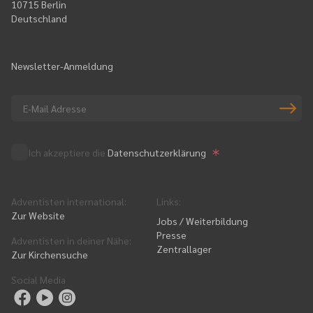
10715 Berlin
Deutschland
Newsletter-Anmeldung
Ich akzeptiere die
Datenschutzerklärung
Adventisten international
:
Links
:
Zur Website
Jobs / Weiterbildung
Presse
Adventisten in deiner Nähe
:
Zentrallager
Zur Kirchensuche
Social Media