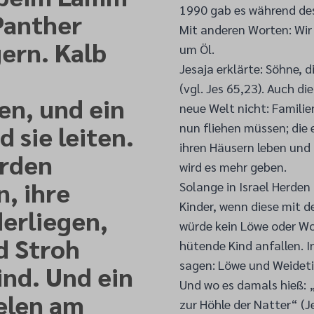
1990 gab es während des 
Panther
Mit anderen Worten: Wir 
ern. Kalb
um Öl.
Jesaja erklärte: Söhne, d
(vgl. Jes 65,23). Auch d
en, und ein
neue Welt nicht: Familie
nun fliehen müssen; die
 sie leiten.
ihren Häusern leben und 
erden
wird es mehr geben.
, ihre
Solange in Israel Herden
Kinder, wenn diese mit d
erliegen,
würde kein Löwe oder Wo
d Stroh
hütende Kind anfallen. I
sagen: Löwe und Weideti
ind. Und ein
Und wo es damals hieß: „
ielen am
zur Höhle der Natter“ (Je