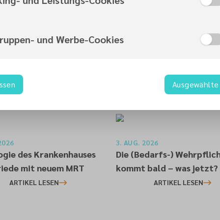
gruppen- und Werbe-Cookies
assen
Ausgewählte 
2026
3. AUG. 2026
ogie des Krankenhauses
Die (Bedarfs-) Wehrpflic
iede mit neuem MRT
kommt bald – was jetzt?
ARTIKEL LESEN
ARTIKEL LESEN