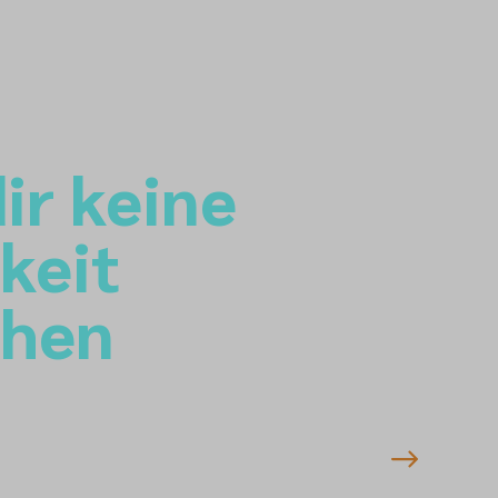
ir keine
keit
ehen
nmeldung