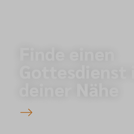
gesellschaftlichen Situation“
Finde einen
Gottesdienst 
deiner Nähe
Finde einen Gottesdienst