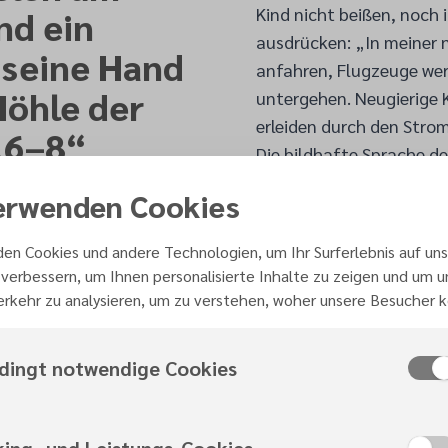
Kind nicht beißen, noch i
nd ein
ausdrücken: „In meiner n
 seine Hand
anfahren, Flugzeuge wer
Höhle der
untergehen. Neugierige K
erleiden durch den Stro
,6–8
“
Die bildhafte Sprache de
neuer Welt weder Krankhe
erwenden Cookies
Stattdessen könnten uns
doch darum geht es Jesaj
en Cookies und andere Technologien, um Ihr Surferlebnis auf uns
Ursachen für unsere Äng
verbessern, um Ihnen personalisierte Inhalte zu zeigen und um 
mehr geben wird.
rkehr zu analysieren, um zu verstehen, woher unsere Besucher
Danke, Jesus, für den A
sehnen sie herbei.
dingt notwendige Cookies
Zum Bibelvers: Jesaja 1
© Advent-Verlag Lünebur
ist:
http://www.advent-v
king- und Leistungs-Cookies