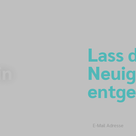
Lass d
in
Neuig
entg
Newsletter-A