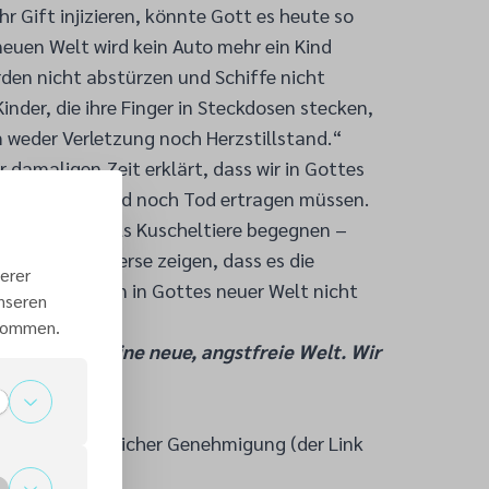
hr Gift injizieren, könnte Gott es heute so
euen Welt wird kein Auto mehr ein Kind
den nicht abstürzen und Schiffe nicht
inder, die ihre Finger in Steckdosen stecken,
m weder Verletzung noch Herzstillstand.“
r damaligen Zeit erklärt, dass wir in Gottes
it, ­Unfall, Leid noch Tod ertragen müssen.
 wilde Tiere als Kuscheltiere begegnen –
a nicht. Die Verse zeigen, dass es die
erer
ste und Sorgen in Gottes neuer Welt nicht
unseren
 kommen.
usblick auf deine neue, angstfreie Welt. Wir
1,6–8
g mit freundlicher Genehmigung (der Link
erlag.de
)