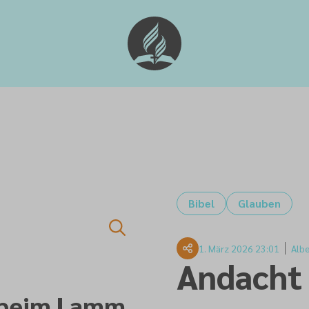
Bibel
Glauben
1. März 2026 23:01
Alb
Andacht
f beim Lamm