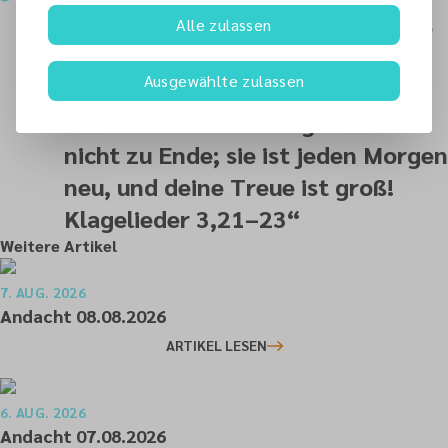
Hoffnung fassen: Gnadenbeweise
Alle zulassen
des HERRN sind’s, dass wir nicht
Ausgewählte zulassen
gänzlich aufgerieben wurden,
denn seine Barmherzigkeit ist
nicht zu Ende; sie ist jeden Morgen
neu, und deine Treue ist groß!
Klagelieder 3,21–23
“
Weitere Artikel
7. AUG. 2026
Andacht 08.08.2026
ARTIKEL LESEN
6. AUG. 2026
Andacht 07.08.2026