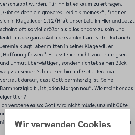
verschleppt wurden. Für ihn ist es kaum zu ertragen.
„Gibt es denn ein größeres Leid als meines?“, fragt er
sich in Klagelieder 1,12 (Hfa). Unser Leid im Hier und Jetzt
scheint oft so viel größer als alles andere zu sein und
lenkt unsere ganze Aufmerksamkeit auf sich. Und auch
Jeremia klagt, aber mitten in seiner Klage will er
„Hoffnung fassen“. Er lässt sich nicht von Traurigkeit
und Unmut überwältigen, sondern richtet seinen Blick
weg von seinen Schmerzen hin auf Gott. Jeremia
vertraut darauf, dass Gott barmherzig ist. Seine
Barmherzigkeit „ist jeden Morgen neu“. Wie meint er das
eigentlich?
Ich verstehe es so: Gott wird nicht müde, uns mit Güte
und Wohlwollen zu begegnen. Jeden Tag aufs Neue
Wir verwenden Cookies
nimmt er uns an die Hand und begleitet uns. Von seinem
Thron im Himmel lächelt er uns freundlich zu, und zwar