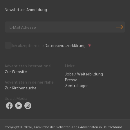
Newsletter-Anmeldung
Ich akzeptiere die
Datenschutzerklärung
Adventisten international
:
Links
:
Zur Website
Jobs / Weiterbildung
Presse
Adventisten in deiner Nähe
:
Zentrallager
Zur Kirchensuche
Social Media
Copyright ©
2026
, Freikirche der Siebenten-Tags-Adventisten in Deutschland